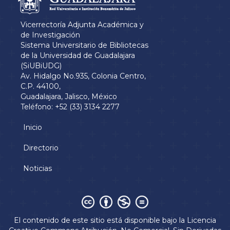
Vicerrectoría Adjunta Académica y
de Investigación
Sistema Universitario de Bibliotecas
de la Universidad de Guadalajara
(SiUBiUDG)
Av. Hidalgo No.935, Colonia Centro,
C.P. 44100,
Guadalajara, Jalisco, México
Teléfono: +52 (33) 3134 2277
Inicio
Menú
principal
Directorio
Noticias
Derechos
El contenido de este sitio está disponible bajo la
Licencia