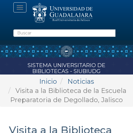
Pasar
Toggle
al
navigation
contenido
principal
Buscar
SISTEMA UNIVERSITARIO DE
BIBLIOTECAS - SIUBIUDG
Inicio
Noticias
Visita a la Biblioteca de la Escuela
Preparatoria de Degollado, Jalisco
Visita a la Biblioteca