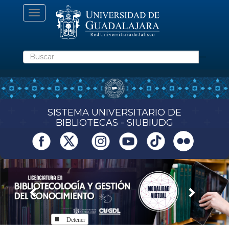
Pasar
Toggle
al
navigation
contenido
principal
Buscar
SISTEMA UNIVERSITARIO DE
BIBLIOTECAS - SIUBIUDG
Previous
Next
Detener