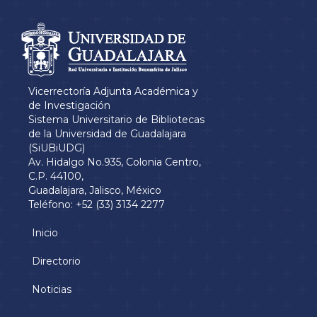
Información del
portal
Vicerrectoría Adjunta Académica y
de Investigación
Sistema Universitario de Bibliotecas
de la Universidad de Guadalajara
(SiUBiUDG)
Av. Hidalgo No.935, Colonia Centro,
C.P. 44100,
Guadalajara, Jalisco, México
Teléfono: +52 (33) 3134 2277
Inicio
Menú
principal
Directorio
Noticias