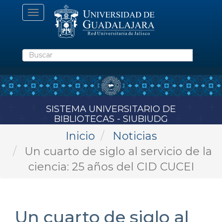
Pasar
Toggle
al
navigation
contenido
principal
Buscar
SISTEMA UNIVERSITARIO DE
BIBLIOTECAS - SIUBIUDG
Inicio
Noticias
Un cuarto de siglo al servicio de la
ciencia: 25 años del CID CUCEI
Un cuarto de siglo al