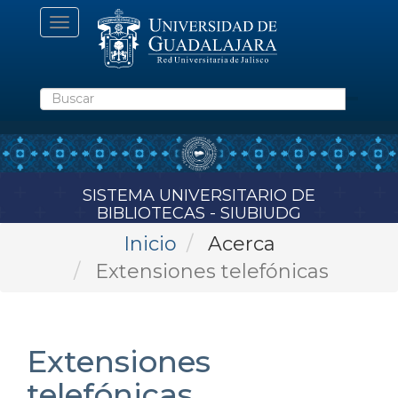
Pasar
Toggle
al
navigation
contenido
principal
Buscar
SISTEMA UNIVERSITARIO DE
BIBLIOTECAS - SIUBIUDG
Inicio
Acerca
Extensiones telefónicas
Extensiones
telefónicas