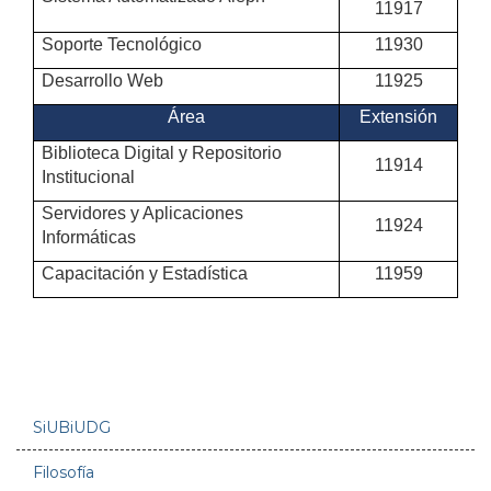
11917
Soporte Tecnológico
11930
Desarrollo Web
11925
Área
Extensión
Biblioteca Digital y Repositorio
11914
Institucional
Servidores y Aplicaciones
11924
Informáticas
Capacitación y Estadística
11959
SiUBiUDG
Filosofía
Menú