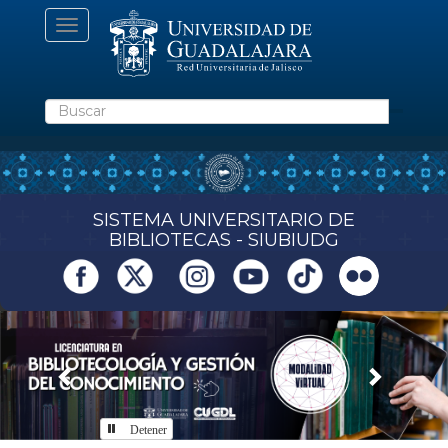
Pasar
Toggle
al
navigation
contenido
principal
Buscar
SISTEMA UNIVERSITARIO DE
BIBLIOTECAS - SIUBIUDG
Previous
Next
Detener