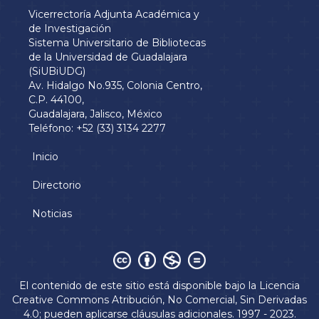
Vicerrectoría Adjunta Académica y
de Investigación
Sistema Universitario de Bibliotecas
de la Universidad de Guadalajara
(SiUBiUDG)
Av. Hidalgo No.935, Colonia Centro,
C.P. 44100,
Guadalajara, Jalisco, México
Teléfono: +52 (33) 3134 2277
Inicio
Menú
principal
Directorio
Noticias
Derechos
El contenido de este sitio está disponible bajo la
Licencia
Creative Commons Atribución, No Comercial, Sin Derivadas
4.0
; pueden aplicarse cláusulas adicionales. 1997 - 2023.